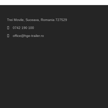
Trei Movile, Suceava, Romania 727529
0742 190 100
office@hge-trailer.ro