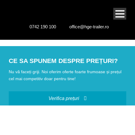
0742 190 100
office@hge-trailer.ro
CE SA SPUNEM DESPRE PREȚURI?
Nu vă faceți griji. Noi oferim oferte foarte frumoase și prețul
cel mai competitiv doar pentru tine!
Verifica prețuri
OUR SERVICES