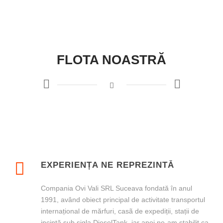
Magna Risus Vestibulum Vulputate
FLOTA NOASTRĂ
EXPERIENȚA NE REPREZINTĂ
Compania Ovi Vali SRL Suceava fondată în anul
1991, având obiect principal de activitate transportul
internațional de mărfuri, casã de expediții, stații de
incintă sub sigla DieselTank, iar apoi ne-am stabilit ca