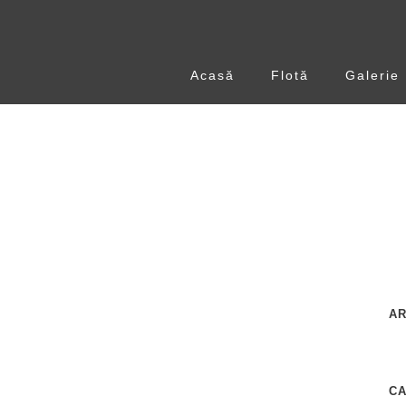
Acasă
Flotă
Galerie
AR
C