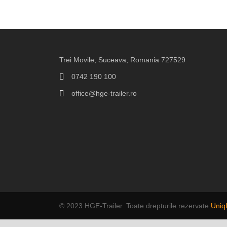
Trei Movile, Suceava, Romania 727529
0742 190 100
office@hge-trailer.ro
© 2023 HGE-Trailer. Toate drepturile rezervate
Uniq