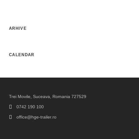
ARHIVE
CALENDAR
Trei Movile, Suceava, Romania 727529
0742 190 100
office@hge-trailer.ro