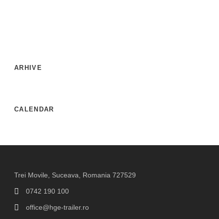
ARHIVE
CALENDAR
Trei Movile, Suceava, Romania 727529
0742 190 100
office@hge-trailer.ro