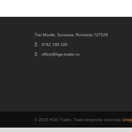
Trei Movile, Suceava, Romania 727529
0742 190 100
office@hge-trailer.ro
© 2023 HGE-Trailer. Toate drepturile rezervate
Uniq