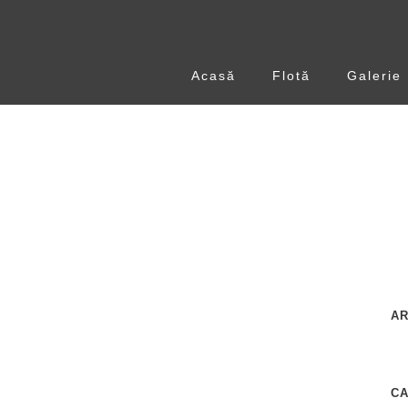
Acasă
Flotă
Galerie
AR
C