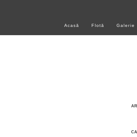
Acasă
Flotă
Galerie
AR
C