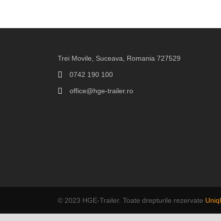
Trei Movile, Suceava, Romania 727529
0742 190 100
office@hge-trailer.ro
© 2023 HGE-Trailer. Toate drepturile rezervate
Uniq