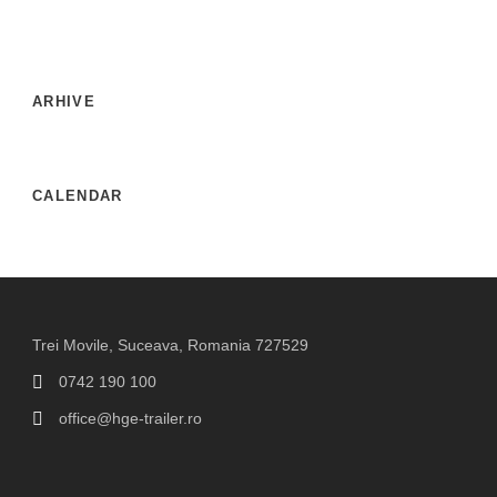
ARHIVE
CALENDAR
Trei Movile, Suceava, Romania 727529
0742 190 100
office@hge-trailer.ro