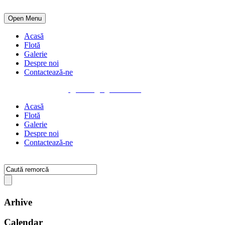
Open Menu
Acasă
Flotă
Galerie
Despre noi
Contactează-ne
0742 190 100
office@hge-trailer.ro
Acasă
Flotă
Galerie
Despre noi
Contactează-ne
Arhive
Calendar