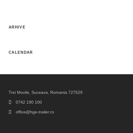
ARHIVE
CALENDAR
Trei Movile, Suceava, Romania 727529
0742 190 100
office@hge-trailer.ro