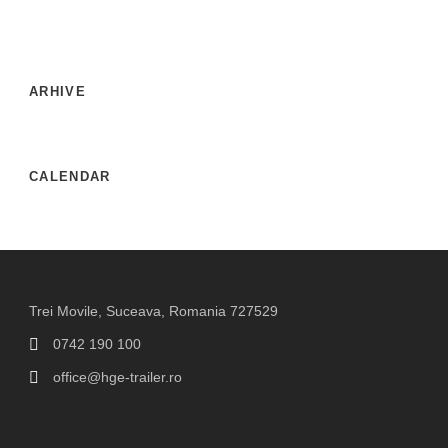
ARHIVE
CALENDAR
Trei Movile, Suceava, Romania 727529
0742 190 100
office@hge-trailer.ro