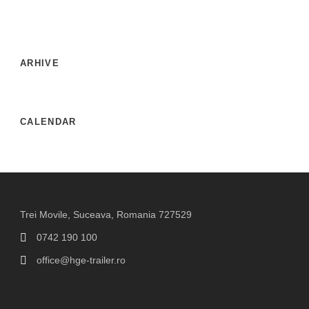
ARHIVE
CALENDAR
Trei Movile, Suceava, Romania 727529
0742 190 100
office@hge-trailer.ro