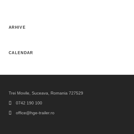
ARHIVE
CALENDAR
Trei Movile, Suceava, Romania 727529
0742 190 100
office@hge-trailer.ro