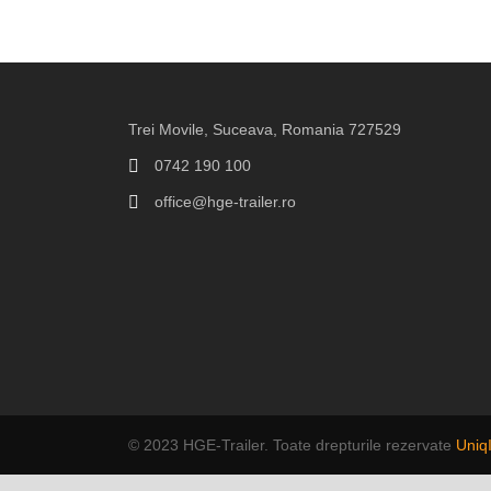
Trei Movile, Suceava, Romania 727529
0742 190 100
office@hge-trailer.ro
© 2023 HGE-Trailer. Toate drepturile rezervate
Uniq