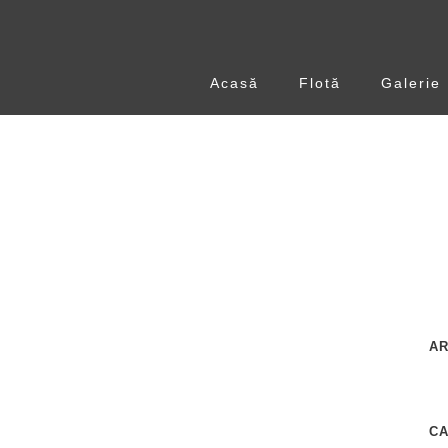
Acasă
Flotă
Galerie
AR
C