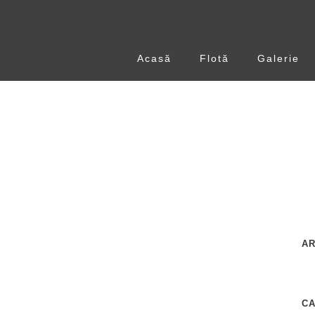
Acasă
Flotă
Galerie
AR
C