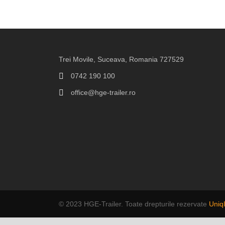
Trei Movile, Suceava, Romania 727529
0742 190 100
office@hge-trailer.ro
© 2023 HGE-Trailer. Toate drepturile rezervate
Uniq