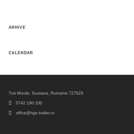
ARHIVE
CALENDAR
Trei Movile, Suceava, Romania 727529
0742 190 100
office@hge-trailer.ro