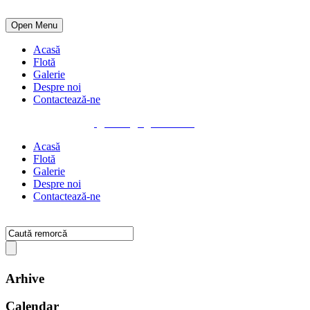
Open Menu
Acasă
Flotă
Galerie
Despre noi
Contactează-ne
0742 190 100
office@hge-trailer.ro
Acasă
Flotă
Galerie
Despre noi
Contactează-ne
Arhive
Calendar