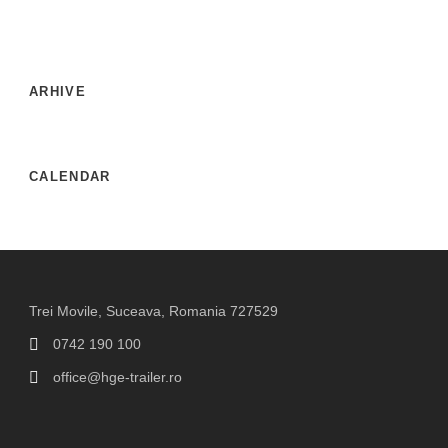
ARHIVE
CALENDAR
Trei Movile, Suceava, Romania 727529
0742 190 100
office@hge-trailer.ro