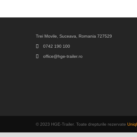
Trei Movile, Suceava, Romania 727529
0742 190 100
office@hge-trailer.ro
© 2023 HGE-Trailer. Toate drepturile rezervate
Uniq