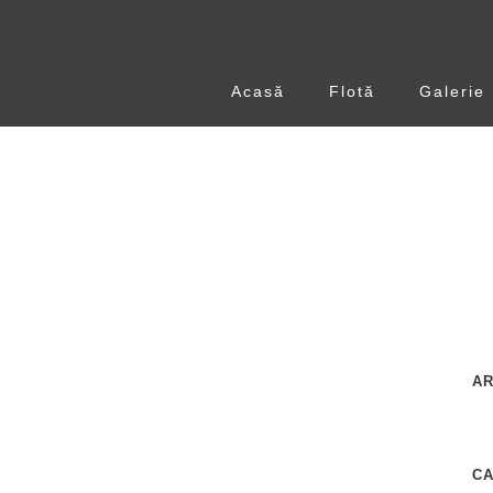
Acasă
Flotă
Galerie
AR
C