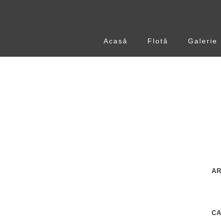
Acasă
Flotă
Galerie
AR
C