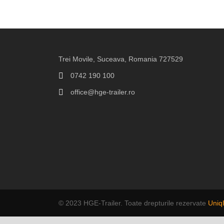
Trei Movile, Suceava, Romania 727529
0742 190 100
office@hge-trailer.ro
© 2023 HGE-Trailer. Toate drepturile rezervate
Uniq