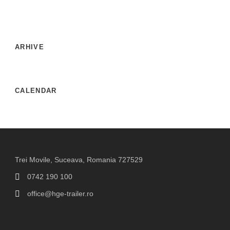
ARHIVE
CALENDAR
Trei Movile, Suceava, Romania 727529
0742 190 100
office@hge-trailer.ro